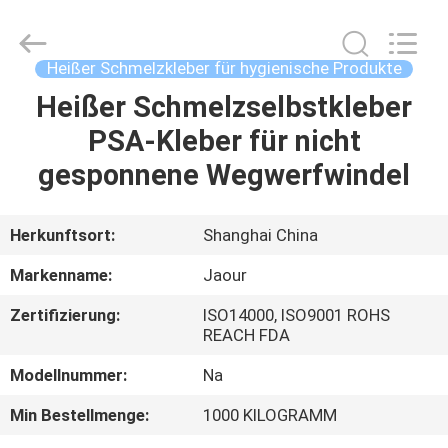
Shanghai
Jaour
Adhesive
Products
Co.,Ltd.
Heißer Schmelzkleber für hygienische Produkte
All
Rights
Heißer Schmelzselbstkleber
HEIM
Reserved.
PSA-Kleber für nicht
PRODUKTE
gesponnene Wegwerfwindel
ÜBER
Herkunftsort:
Shanghai China
UNS
Markenname:
Jaour
Zertifizierung:
ISO14000, ISO9001 ROHS
WERKSBESICHTIGUNG
REACH FDA
Modellnummer:
Na
QUALITÄTSKONTROLLE
Min Bestellmenge:
1000 KILOGRAMM