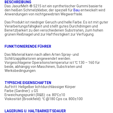
BESCHREIBUNG
Das JaourMelt-® 5215 ist ein synthetischer Gummi basierte
den heißen Schmelzkleber, der speziell für
Bau
entwickelt wird
Anwendungen von nichtgewebten Wegwerfteile.
Das Produkt ist niedriger Geruch und helle Farbe. Es ist mit guter
Verarbeitungsfähigkeit und stellt gutes Durchdringen und
Benetzbarkeit zu den verschiedenen Substraten, zum hohen
grünen Reißnagel und zur Haftfestigkeit zur Verfügung.
FUNKTIONIERENDE FÜHRER
Das Material kann nach allen Arten Spray- und
Schlitzapplikatoren angewendet werden.
Vorgeschlagene Operationstemperatur ist ℃ 130 – 160 für
beide, abhängig von Maschinen, Substraten und
Werksbedingungen.
TYPISCHE EIGENSCHAFTEN
Auftritt: Hellgelber lichtdurchlässiger Körper
Farbe (Gardner): ≤ G5
Erweichungspunkt (R&B): ca. 80℃±10
Viskosität (Brookfield): ℃ @180 Cps ca. 800±100
LAGERUNG U. HALTBARKEITSDAUER