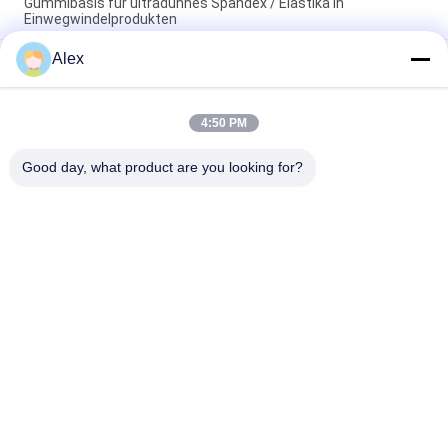
Gummibasis für ultradünnes Spandex / Elastika in
Einwegwindelprodukten
Alex
Kissen-Art, die hygienischen heißen Schmelzwegwerfkleber
mit transparente Farbheißer Schmelze klebender PSA
verpackt
4:50 PM
Niedriger Geruch-guter Reißnagel-heißer Schmelzkleber-
Gummi basiert für Damenbinde
Good day, what product are you looking for?
Beliebte Kategorien
Alle
Heißer Schmelze-
Heißer 
PSA-Kleber
Schmelzselbstkleber
Psa-Selbstkleber
PSA-KLEBER
Heißer 
Heißer 
Schmelzkleber-
Schmelzkleber
Kleber
Heiße 