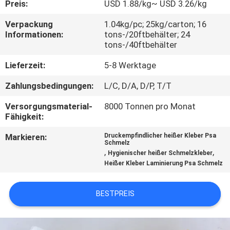
KONTAKT
Preis:
USD 1.88/kg~ USD 3.26/kg
MIT
Verpackung
1.04kg/pc; 25kg/carton; 16
Informationen:
tons-/20ftbehälter; 24
UNS
tons-/40ftbehälter
Lieferzeit:
5-8 Werktage
NEUIGKEITEN
Zahlungsbedingungen:
L/C, D/A, D/P, T/T
RECHTSSACHEN
Versorgungsmaterial-
8000 Tonnen pro Monat
Fähigkeit:
ANGEBOT
Markieren:
Druckempfindlicher heißer Kleber Psa
Schmelz
,
,
ANFORDERN
Hygienischer heißer Schmelzkleber
Heißer Kleber Laminierung Psa Schmelz
SITEMAP
BESTPREIS
DATENSCHUTZRICHTLINIE