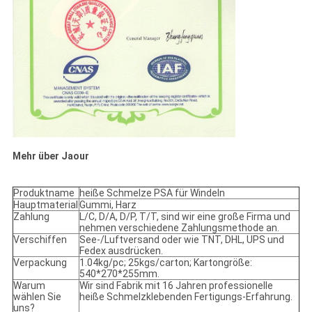
Mehr über Jaour
Produktname
heiße Schmelze PSA für Windeln
Hauptmaterial
Gummi, Harz
Zahlung
L/C, D/A, D/P, T/T, sind wir eine große Firma und
nehmen verschiedene Zahlungsmethode an.
Verschiffen
See-/Luftversand oder wie TNT, DHL, UPS und
Fedex ausdrücken.
Verpackung
1.04kg/pc; 25kgs/carton; Kartongröße:
540*270*255mm.
Warum
Wir sind Fabrik mit 16 Jahren professionelle
wählen Sie
heiße Schmelzklebenden Fertigungs-Erfahrung.
uns?