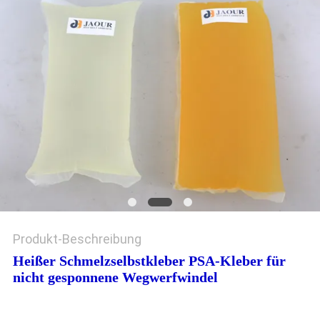
Produkt-Beschreibung
Heißer Schmelzselbstkleber PSA-Kleber für
nicht gesponnene Wegwerfwindel