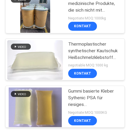
medizinische Produkte,
die sich nicht mit
14
anderen PSA-
Negotiate MOQ:1000kg
Schmelzklebstoffen
Heiße
KONTAKT
kombinieren lassen
Schmelzkautschukklebe
Thermoplastischer
synthetischer Kautschuk
Heißschmelzklebstoff
Hochtemperaturbeständig
negotiable MOQ:1000 kg
Heißschmelzklebstoff
KONTAKT
36
Heiße Schmelze
Gummi basierte Kleber
Sythenic PSA für
PSA
riesiges
Rollenselbstklebende
Negotiate MOQ:1000KG
Papieraufkleber-Papiere
KONTAKT