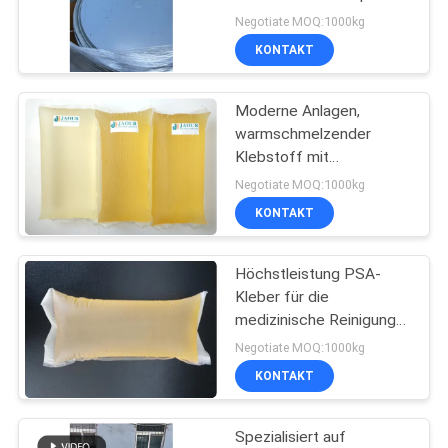
unter 150°C
Negotiate MOQ:1000kg
Verpackungsdetails
KONTAKT
Normalerweise 6,25
18
kg/Block und 4
Heißer
Blöcke/25 kg/Karton
Moderne Anlagen,
warmschmelzender
Schmelzkleber-
Klebstoff mit
ausgezeichnetem Ruf
Kleber
Negotiate MOQ:1000kg
und hygienischen
KONTAKT
Standards, aus 20 Jahren
erfolgreicher
Geschäftserfahrung
Höchstleistung PSA-
35
Kleber für die
heißer
medizinische Reinigung
bei Temperaturkontrolle
Negotiate MOQ:1000kg
Schmelzkleber
unter 150 °C
KONTAKT
Spezialisiert auf