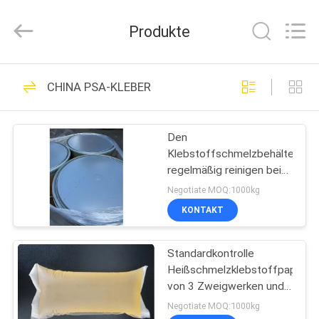
Shanghai
Jaour
Adhesive
Produkte
Products
Co.,Ltd.
All
Rights
HEIM
Reserved.
105
CHINA PSA-KLEBER
heißer Schmelze-
PRODUKTE
PSA-Kleber
Den
Klebstoffschmelzbehälter
ÜBER
regelmäßig reinigen bei
UNS
empfohlener
Negotiate MOQ:1000kg
Betriebstemperatur von
KONTAKT
150°C-175°C für PSA-
78
WERKSBESICHTIGUNG
Kleber
heißer
Standardkontrolle
Heißschmelzklebstoffpapier
QUALITÄTSKONTROLLE
Schmelzselbstkleber
von 3 Zweigwerken und
professionelles
Negotiate MOQ:1000kg