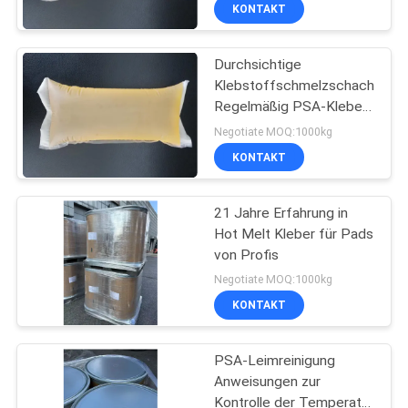
Management
KONTAKT
KONTAKT
MIT
Durchsichtige
UNS
26
Klebstoffschmelzschachtel
Regelmäßig PSA-Kleber
NEUIGKEITEN
Psa-Selbstkleber
für fortgeschrittene
Negotiate MOQ:1000kg
Produktionsanlagen
KONTAKT
RECHTSSACHEN
21 Jahre Erfahrung in
Hot Melt Kleber für Pads
ANGEBOT
von Profis
ANFORDERN
36
Negotiate MOQ:1000kg
KONTAKT
PSA-KLEBER
SITEMAP
PSA-Leimreinigung
Anweisungen zur
DATENSCHUTZRICHTLINIE
Kontrolle der Temperatur