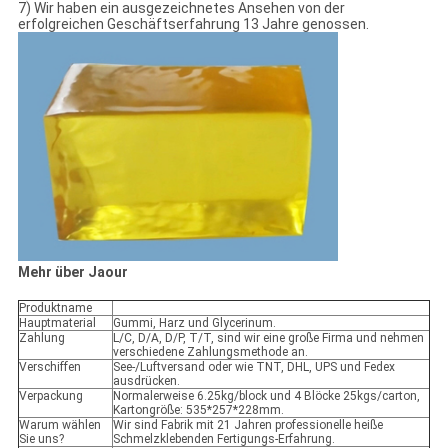
7) Wir haben ein ausgezeichnetes Ansehen von der
erfolgreichen Geschäftserfahrung 13 Jahre genossen.
Mehr über Jaour
Produktname
Hauptmaterial
Gummi, Harz und Glycerinum.
Zahlung
L/C, D/A, D/P, T/T, sind wir eine große Firma und nehmen
verschiedene Zahlungsmethode an.
Verschiffen
See-/Luftversand oder wie TNT, DHL, UPS und Fedex
ausdrücken.
Verpackung
Normalerweise 6.25kg/block und 4 Blöcke 25kgs/carton,
Kartongröße: 535*257*228mm.
Warum wählen
Wir sind Fabrik mit 21 Jahren professionelle heiße
Sie uns?
Schmelzklebenden Fertigungs-Erfahrung.