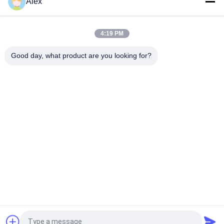
Alex
Schmelzklebstoff für medizinische Hydrokolloidverbände,
Wundpflaster
4:19 PM
Lösungsmittelfreier UV-härtbarer Schmelzklebstoff 100%
Feststoffgehalt Acrylchemie für medizinisches Klebeband
Good day, what product are you looking for?
Beliebte Kategorien
Alle
Heißer Schmelze-
Heißer 
PSA-Kleber
Schmelzselbstkleber
Psa-Selbstkleber
PSA-KLEBER
Heißer 
Heißer 
Schmelzkleber-
Schmelzkleber
Kleber
Heiße 
Heiße Schmelze PSA
Schmelzkautschukkleber