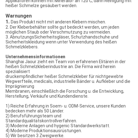
Applikatoren können mit Mineralöl- an 120℃, dann Reinigung mit
heißer Schmelze gesäubert werden.
Warnungen
1.
Das Produkt nicht mit anderen Klebern mischen.
2. Der Kleberbehälter sollte gut bedeckt werden, um jeden
möglichen Staub oder Verschmutzung zu vermeiden.
3. AbnutzungsSicherheitsgläser, Schutzhandschuhe und
Sicherheitskleidung wenn unter Verwendung des heißen
Schmelzklebers.
Unternehmensinformationen
Shanghai Jaour zieht ein Team von erfahrenen Elitären in der
heißen Schmelzkleberindustrie an. Die Firma wird herein
spezialisiert
druckempfindlicher heißer Schmelzkleber für nichtgewebte
Wegwerfteile, medicals, industrielle Bänder u. Aufkleber und die
Imprägnierung
Membranen, einschließlich die Forschung u. die Entwicklung,
Herstellung, Verkäufe und Kundendienste.
1) Reiche Erfahrung in Soem- u. ODM-Service, unsere Kunden
bedecken mehr als 50 Länder.
2) Berufsführungsteam und
Standardqualitätskontrollverfahren.
3) Moderne Anlagen und hygenic Standardwerkstatt.
4) Moderne Produktionsausrüstungen.
5) Wir besitzen 3 Zweigwerke.