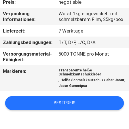
KONTAKT
Preis:
negotiable
MIT
Verpackung
Wurst 1kg eingewickelt mit
Informationen:
schmelzbarem Film, 25kg/box
UNS
Lieferzeit:
7 Werktage
NEUIGKEITEN
Zahlungsbedingungen:
T/T, D/P, L/C, D/A
Versorgungsmaterial-
5000 TONNE pro Monat
RECHTSSACHEN
Fähigkeit:
Markieren:
Transparente heiße
Schmelzkautschukkleber
ANGEBOT
,
,
Heiße Schmelzkautschukkleber Jaour
ANFORDERN
Jaour Gummipsa
BESTPREIS
SITEMAP
DATENSCHUTZRICHTLINIE