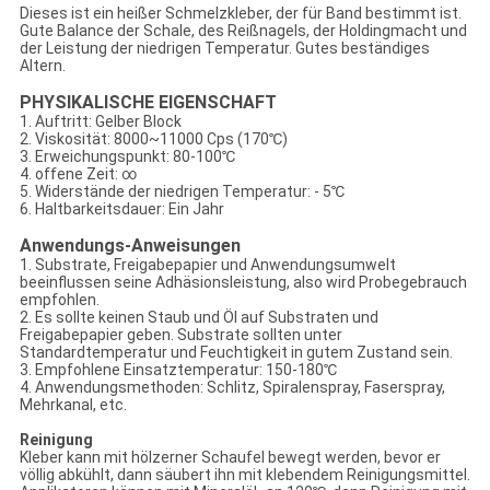
Dieses ist ein heißer Schmelzkleber, der für Band bestimmt ist.
Gute Balance der Schale, des Reißnagels, der Holdingmacht und
der Leistung der niedrigen Temperatur. Gutes beständiges
Altern.
PHYSIKALISCHE EIGENSCHAFT
1. Auftritt: Gelber Block
2. Viskosität: 8000~11000 Cps (170℃)
3. Erweichungspunkt: 80-100℃
4. offene Zeit: ∞
5. Widerstände der niedrigen Temperatur: - 5℃
6. Haltbarkeitsdauer: Ein Jahr
Anwendungs-Anweisungen
1. Substrate, Freigabepapier und Anwendungsumwelt
beeinflussen seine Adhäsionsleistung, also wird Probegebrauch
empfohlen.
2. Es sollte keinen Staub und Öl auf Substraten und
Freigabepapier geben. Substrate sollten unter
Standardtemperatur und Feuchtigkeit in gutem Zustand sein.
3. Empfohlene Einsatztemperatur: 150-180℃
4. Anwendungsmethoden: Schlitz, Spiralenspray, Faserspray,
Mehrkanal, etc.
Reinigung
Kleber kann mit hölzerner Schaufel bewegt werden, bevor er
völlig abkühlt, dann säubert ihn mit klebendem Reinigungsmittel.