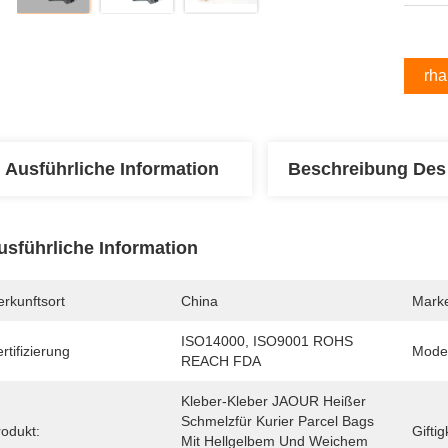
Erha
Ausführliche Information
Beschreibung Des
usführliche Information
rkunftsort
China
Mark
ISO14000, ISO9001 ROHS 
rtifizierung
Mode
REACH FDA
Kleber-Kleber JAOUR Heißer 
Schmelzfür Kurier Parcel Bags 
rodukt:
Giftig
Mit Hellgelbem Und Weichem 