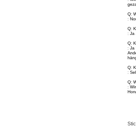
geza
Q: W
: No
Q: K
: Ja
Q: K
: Ja
Ande
häng
Q: K
: Se
Q: W
: Wi
Hong
Sti