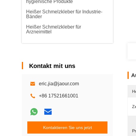
hygienische Produkte
Heißer Schmelzkleber für Industrie-
Bänder
Heißer Schmelzkleber für
Arzneimittel
Kontakt mit uns
A
eric.jia@jaour.com
He
+86 17521661001
Ze
Kontaktieren Sie uns jetzt
P