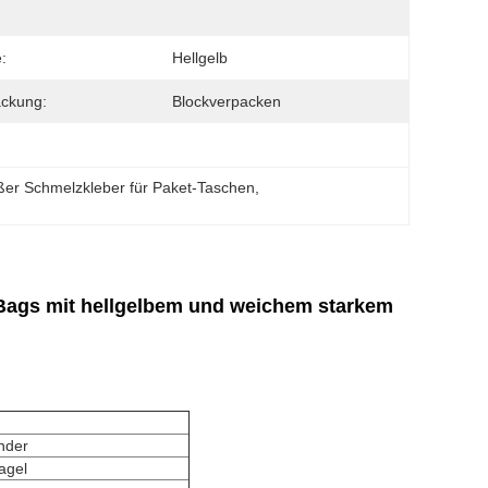
:
Hellgelb
ckung:
Blockverpacken
ßer Schmelzkleber für Paket-Taschen
, 
 Bags mit hellgelbem und weichem starkem
nder
agel