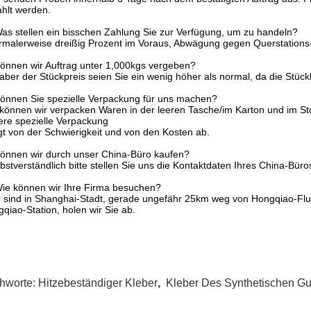
hlt werden.
as stellen ein bisschen Zahlung Sie zur Verfügung, um zu handeln?
rmalerweise dreißig Prozent im Voraus, Abwägung gegen Querstations
önnen wir Auftrag unter 1,000kgs vergeben?
 aber der Stückpreis seien Sie ein wenig höher als normal, da die Stück
önnen Sie spezielle Verpackung für uns machen?
 können wir verpacken Waren in der leeren Tasche/im Karton und im S
re spezielle Verpackung
t von der Schwierigkeit und von den Kosten ab.
önnen wir durch unser China-Büro kaufen?
lbstverständlich bitte stellen Sie uns die Kontaktdaten Ihres China-Büro
ie können wir Ihre Firma besuchen?
r sind in Shanghai-Stadt, gerade ungefähr 25km weg von Hongqiao-F
qiao-Station, holen wir Sie ab.
chworte:
Hitzebeständiger Kleber
,
Kleber Des Synthetischen G