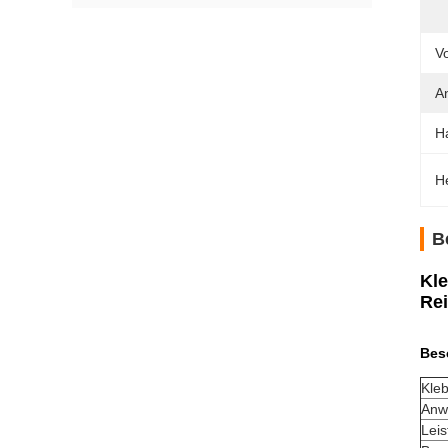
Vo
A
Ha
H
B
Kle
Re
Bes
Kleb
Anw
Leis