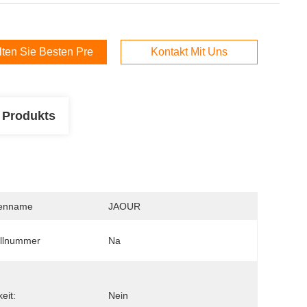
lten Sie Besten Preis
Kontakt Mit Uns
 Produkts
enname
JAOUR
llnummer
Na
keit:
Nein