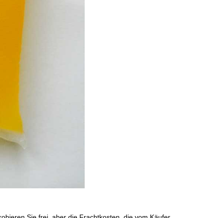
obieren Sie frei, aber die Frachtkosten, die vom Käufer