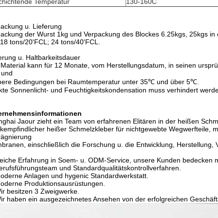
chichtende Temperatur
130-160C
ackung u. Lieferung
ackung der Wurst 1kg und Verpackung des Blockes 6.25kgs, 25kgs in 
18 tons/20'FCL; 24 tons/40'FCL.
rung u. Haltbarkeitsdauer
Material kann für 12 Monate, vom Herstellungsdatum, in seinen urspr
 und
bere Bedingungen bei Raumtemperatur unter 35℃ und über 5℃.
kte Sonnenlicht- und Feuchtigkeitskondensation muss verhindert werd
ernehmensinformationen
ghai Jaour zieht ein Team von erfahrenen Elitären in der heißen Schmel
kempfindlicher heißer Schmelzkleber für nichtgewebte Wegwerfteile, med
rägnierung
ranen, einschließlich die Forschung u. die Entwicklung, Herstellung,
eiche Erfahrung in Soem- u. ODM-Service, unsere Kunden bedecken m
erufsführungsteam und Standardqualitätskontrollverfahren.
oderne Anlagen und hygenic Standardwerkstatt.
oderne Produktionsausrüstungen.
ir besitzen 3 Zweigwerke.
ir haben ein ausgezeichnetes Ansehen von der erfolgreichen Geschäf