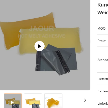
Kuri
Weic
MOQ:
Preis:
Standa
Lieferfr
Zahlun
Lieferk