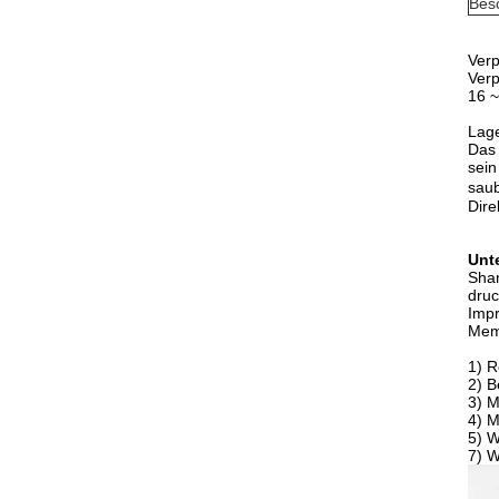
Bes
Verp
Verp
16 ~
Lage
Das 
sein
sau
Dire
Unt
Shan
druc
Imp
Memb
1) R
2) B
3) M
4) M
5) W
7) W