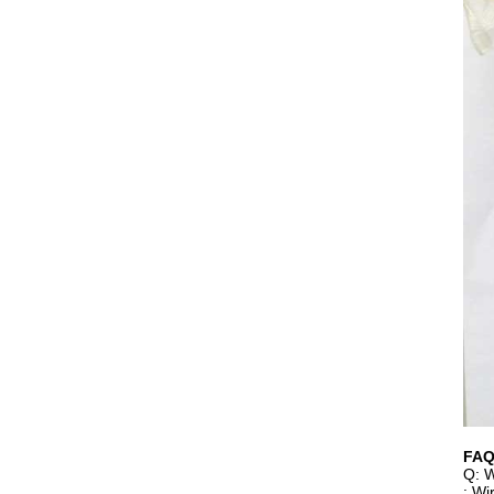
FA
Q: W
: Wi