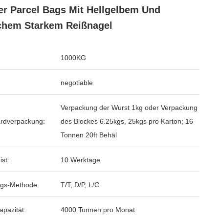
er Parcel Bags Mit Hellgelbem Und
hem Starkem Reißnagel
1000KG
negotiable
Verpackung der Wurst 1kg oder Verpackung
rdverpackung:
des Blockes 6.25kgs, 25kgs pro Karton; 16
Tonnen 20ft Behäl
ist:
10 Werktage
gs-Methode:
T/T, D/P, L/C
apazität:
4000 Tonnen pro Monat