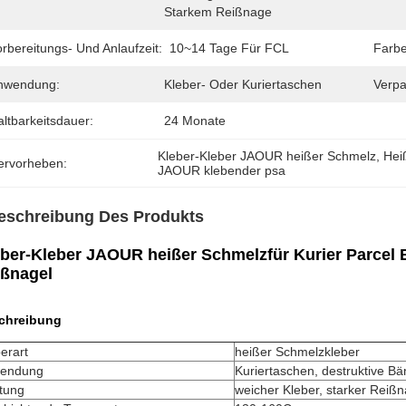
Starkem Reißnage
rbereitungs- Und Anlaufzeit:
10~14 Tage Für FCL
Farbe
nwendung:
Kleber- Oder Kuriertaschen
Verpa
ltbarkeitsdauer:
24 Monate
Kleber-Kleber JAOUR heißer Schmelz
, 
Hei
ervorheben:
JAOUR klebender psa
eschreibung Des Produkts
ber-Kleber JAOUR heißer Schmelzfür Kurier Parcel
ißnagel
chreibung
erart
heißer Schmelzkleber
endung
Kuriertaschen, destruktive Bä
tung
weicher Kleber, starker Reißn