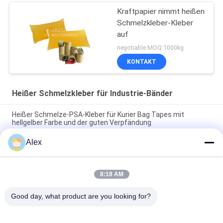
Kraftpapier nimmt heißen
Schmelzkleber-Kleber
auf
negotiable MOQ:1000kg
KONTAKT
Heißer Schmelzkleber für Industrie-Bänder
Heißer Schmelze-PSA-Kleber für Kurier Bag Tapes mit
hellgelber Farbe und der guten Verpfändung
Alex
Hellgelber druckempfindlicher heißer Schmelzkleber für
industrielle Bandanwendungen
100% fester heißer Schmelzkleber-Kleber für doppeltes mit
8:18 AM
Seiten versehenes Lochstreifenband Schaum-Band-
Kraftpapiers
Good day, what product are you looking for?
Beliebte Kategorien
Alle