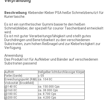
Verpfändung
Beschreibung
: Klebender Kleber PSA heiße Schmelzbenutzt für
Kuriertasche.
Es ist ein synthetischer Gummi basierte den heißen
Schmelzkleber, der speziell für courior Taschenband entwickelt
wird.
Es ist mit guter Verarbeitungsfähigkeit und stellt gutes
Durchdringen und Benetzbarkeit zu den verschiedenen
Substraten, zum hohen Reißnagel und zur Klebefestigkeit zur
Verfügung.
Anwendung
Das Produkt ist für Aufkleber und Bänder auf verschiedenen
Substraten passend
Auftritt:
Hellgelber lichtdurchlässiger Körper
Farbe (Garde):
≤ G5
Erweichungspunkt (R&B):
ca. 104 0C
Viskosität (Brookfield)
@140 0C
ca. 150.000 Cps
@160 0C
ca. 38.000 Cps
@180 0C
ca. 8.700 Cps
@200 0C
ca. 4.200 Cps