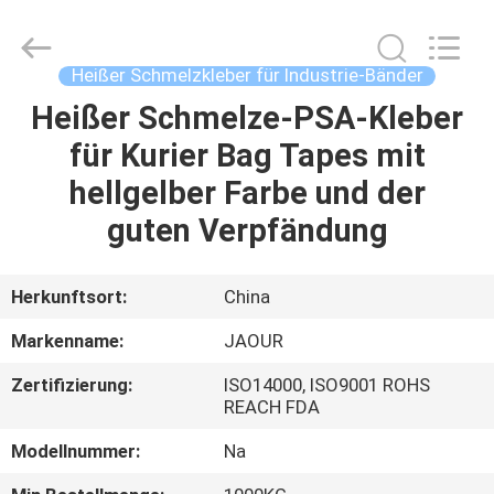
Shanghai
Jaour
Adhesive
Products
Co.,Ltd.
Heißer Schmelzkleber für Industrie-Bänder
All
Rights
Heißer Schmelze-PSA-Kleber
HEIM
Reserved.
für Kurier Bag Tapes mit
PRODUKTE
hellgelber Farbe und der
guten Verpfändung
ÜBER
UNS
Herkunftsort:
China
Markenname:
JAOUR
WERKSBESICHTIGUNG
Zertifizierung:
ISO14000, ISO9001 ROHS
REACH FDA
QUALITÄTSKONTROLLE
Modellnummer:
Na