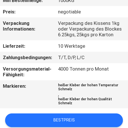
Min Bestellmenge:
1000KG
KONTAKT
MIT
Preis:
negotiable
UNS
Verpackung
Verpackung des Kissens 1kg
Informationen:
oder Verpackung des Blockes
6.25kgs, 25kgs pro Karton
NEUIGKEITEN
Lieferzeit:
10 Werktage
RECHTSSACHEN
Zahlungsbedingungen:
T/T, D/P, L/C
Versorgungsmaterial-
4000 Tonnen pro Monat
Fähigkeit:
ANGEBOT
ANFORDERN
Markieren:
heißer Kleber der hohen Temperatur
Schmelz
,
heißer Kleber der hohen Qualität
SITEMAP
Schmelz
BESTPREIS
DATENSCHUTZRICHTLINIE