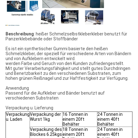
Beschreibung
: heißer Schmelzselbstkleberkleber benutzt für
Panzerklebebände oder Stoffbänder
Es ist ein synthetischer Gummi basierte den heißen
Schmelzkleber, der speziell für verschiedene Arten von Bändern
und von Aufklebern entwickelt wird.
werden Farbe und Geruch von den Kunden zufriedengestellt.
Mit guter Verarbeitungsfähigkeit und stellt gutes Durchdringen
und Benetzbarkeit zu den verschiedenen Substraten, zum
hohen grünen Reißnagel und zur Haftfestigkeit zur Verfügung.
Anwendung
Passend für die Aufkleber und Bänder benutzt auf
verschiedenen Substraten
Verpackung u. Lieferung
Verpackung
Verpackung der
16 Tonnen in
24 Tonnen in
u. Laden
Wurst 1kg
einem 20ft
einem 40ft
Behälter
Behälter
Verpackung des
18 Tonnen in
24 Tonnen in
Blockes 6.25kgs
einem 20ft
einem 40ft