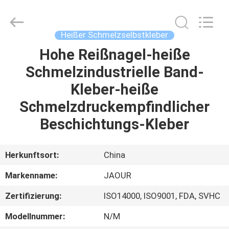
Shanghai
Jaour
Adhesive
Products
Co.,Ltd.
Heißer Schmelzselbstkleber
All
Rights
Hohe Reißnagel-heiße
HEIM
Reserved.
Schmelzindustrielle Band-
PRODUKTE
Kleber-heiße
Schmelzdruckempfindlicher
ÜBER
Beschichtungs-Kleber
UNS
Herkunftsort:
China
WERKSBESICHTIGUNG
Markenname:
JAOUR
Zertifizierung:
ISO14000, ISO9001, FDA, SVHC
QUALITÄTSKONTROLLE
Modellnummer:
N/M