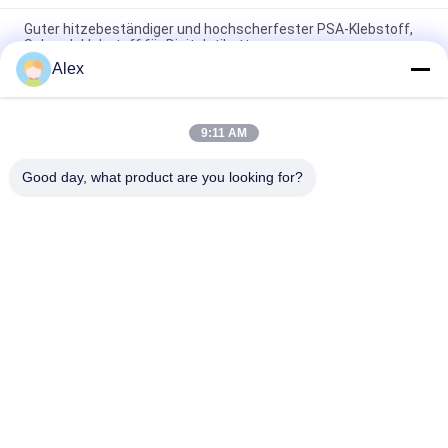
Guter hitzebeständiger und hochscherfester PSA-Klebstoff,
Schmelzklebstoff für Digitaletiketten
Alex
Guter hitzebeständiger und hochscherfester PSA-Kleber,
Schmelzkleber
9:11 AM
Spitzenblatt-nichtgewebte Laminierung mit PET Film, der
heißen Schmelzbau-Kleber verpfändet
Good day, what product are you looking for?
Beliebte Kategorien
Alle
Heißer Schmelze-
Heißer 
PSA-Kleber
Schmelzselbstkleber
Psa-Selbstkleber
PSA-KLEBER
Heißer 
Heißer 
Schmelzkleber-
Schmelzkleber
Kleber