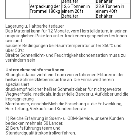
Behälter
Behälter
Verpackung der
12,6 Tonnen in
23,9 Tonnen in
Trommel 180kg
einem 20ft
einem 40ft
Behälter
Behälter
Lagerung u. Haltbarkeitsdauer
Das Material kann für 12 Monate, vom Herstelldatum, in seinen
ursprünglichen Paketen unter trockenem gespeichertes Innen
sein und
saubere Bedingungen bei Raumtemperatur unter 350℃ und
über 50℃.
Direkte Sonnenlicht- und Feuchtigkeitskondensation muss zu
verhindern sein
Unternehmensinformationen
Shanghai Jaour zieht ein Team von erfahrenen Elitären in der
heißen Schmelzkleberindustrie an. Die Firma wird herein
spezialisiert
druckempfindlicher heißer Schmelzkleber für nichtgewebte
Wegwerfteile, medicals, industrielle Bänder u. Aufkleber und die
Imprägnierung
Membranen, einschließlich die Forschung u. die Entwicklung,
Herstellung, Verkäufe und Kundendienste.
1) Reiche Erfahrung in Soem- u. ODM-Service, unsere Kunden
bedecken mehr als 50 Länder.
2) Berufsführungsteam und
Standardqualitätskontrollverfahren.