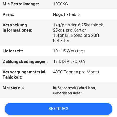
KONTAKT
Min Bestellmenge:
1000KG
MIT
Preis:
Negotiatiable
UNS
Verpackung
1kg/pc oder 6.25kg/block,
Informationen:
25kgs pro Karton;
16tons/18tons pro 20ft
NEUIGKEITEN
Behälter
Lieferzeit:
10~15 Werktage
RECHTSSACHEN
Zahlungsbedingungen:
T/T, D/P, L/C, OA
ANGEBOT
Versorgungsmaterial-
4000 Tonnen pro Monat
Fähigkeit:
ANFORDERN
Markieren:
,
heißer Schmelzkleberkleber
Selbstkleberkleber
SITEMAP
BESTPREIS
DATENSCHUTZRICHTLINIE