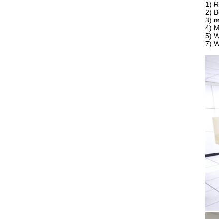
1) R
2) B
3)
m
4) M
5) W
7) W