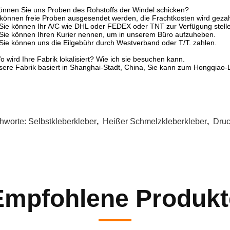
önnen Sie uns Proben des Rohstoffs der Windel schicken?
 können freie Proben ausgesendet werden, die Frachtkosten wird gezah
 Sie können Ihr A/C wie DHL oder FEDEX oder TNT zur Verfügung stell
 Sie können Ihren Kurier nennen, um in unserem Büro aufzuheben.
 Sie können uns die Eilgebühr durch Westverband oder T/T. zahlen.
o wird Ihre Fabrik lokalisiert? Wie ich sie besuchen kann.
sere Fabrik basiert in Shanghai-Stadt, China, Sie kann zum Hongqiao-Lu
chworte:
Selbstkleberkleber
,
Heißer Schmelzkleberkleber
,
Druc
Empfohlene Produkt