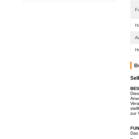
Fa
H
Au
H
B
Sel
BES
Dies
Anwe
Vera
stel
zur 
FUN
Das 
–