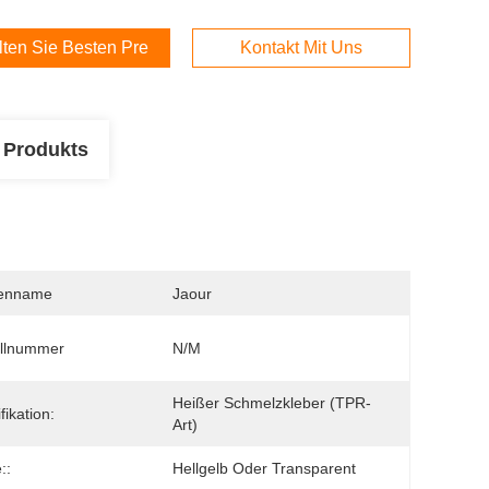
lten Sie Besten Preis
Kontakt Mit Uns
 Produkts
enname
Jaour
llnummer
N/M
Heißer Schmelzkleber (TPR-
fikation:
Art)
::
Hellgelb Oder Transparent