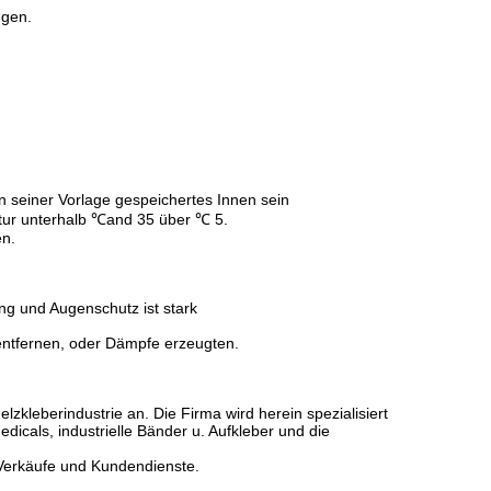
ngen.
n seiner Vorlage gespeichertes Innen sein
ur unterhalb ℃and 35 über ℃ 5.
en.
ng und Augenschutz ist stark
entfernen, oder Dämpfe erzeugten.
zkleberindustrie an. Die Firma wird herein spezialisiert
icals, industrielle Bänder u. Aufkleber und die
 Verkäufe und Kundendienste.