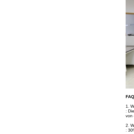
FA
1. W
: Di
von 
2. W
: 30