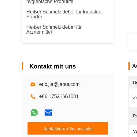
hygienische Produkte
Heißer Schmelzkleber für Industrie-
Bänder
Heißer Schmelzkleber für
Arzneimittel
Kontakt mit uns
A
He
eric.jia@jaour.com
+86 17521661001
Ze
P
Kontaktieren Sie uns jetzt
V