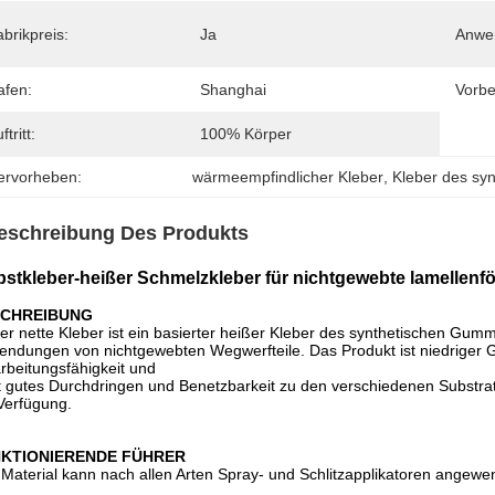
brikpreis:
Ja
Anwe
afen:
Shanghai
Vorbe
ftritt:
100% Körper
ervorheben:
wärmeempfindlicher Kleber
, 
Kleber des sy
eschreibung Des Produkts
bstkleber-heißer Schmelzkleber für nichtgewebte lamellenf
CHREIBUNG
er nette Kleber ist ein basierter heißer Kleber des synthetischen Gumm
ndungen von nichtgewebten Wegwerfteile. Das Produkt ist niedriger Ge
rbeitungsfähigkeit und
lt gutes Durchdringen und Benetzbarkeit zu den verschiedenen Substra
Verfügung.
KTIONIERENDE FÜHRER
Material kann nach allen Arten Spray- und Schlitzapplikatoren angew