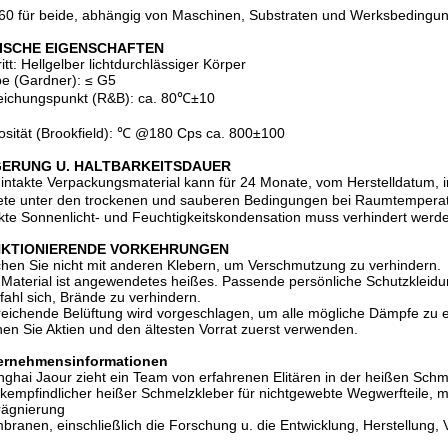
0 für beide, abhängig von Maschinen, Substraten und Werksbedingu
ISCHE EIGENSCHAFTEN
ritt: Hellgelber lichtdurchlässiger Körper
e (Gardner): ≤ G5
eichungspunkt (R&B): ca. 80℃±10
osität (Brookfield): ℃ @180 Cps ca. 800±100
ERUNG U. HALTBARKEITSDAUER
intakte Verpackungsmaterial kann für 24 Monate, vom Herstelldatum, i
te unter den trockenen und sauberen Bedingungen bei Raumtemperat
kte Sonnenlicht- und Feuchtigkeitskondensation muss verhindert werd
KTIONIERENDE VORKEHRUNGEN
hen Sie nicht mit anderen Klebern, um Verschmutzung zu verhindern.
Material ist angewendetes heißes. Passende persönliche Schutzkleidu
ahl sich, Brände zu verhindern.
eichende Belüftung wird vorgeschlagen, um alle mögliche Dämpfe zu 
en Sie Aktien und den ältesten Vorrat zuerst verwenden.
ernehmensinformationen
ghai Jaour zieht ein Team von erfahrenen Elitären in der heißen Schmel
kempfindlicher heißer Schmelzkleber für nichtgewebte Wegwerfteile, med
rägnierung
ranen, einschließlich die Forschung u. die Entwicklung, Herstellung,