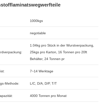
sstofflaminatswegwerfteile
1000kgs
negotiable
1.04kg pro Stück in der Wurstverpackung,
rdverpackung:
25kgs pro Karton, 16 Tonnen pro 20ft
Behälter, 24 Tonnen pr
ist:
7~14 Werktage
gs-Methode:
L/C, D/A, D/P, T/T
apazität:
4000 Tonnen pro Monat