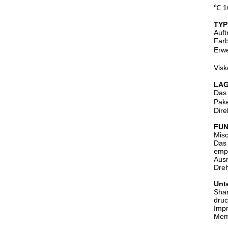
℃ 16
TYP
Auft
Farb
Erw
Visk
LAG
Das 
Pake
Dire
FUN
Misc
Das 
empf
Ausr
Dreh
Unt
Shan
druc
Imp
Memb