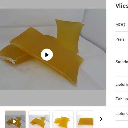
Vlie
MOQ:
Preis:
Standa
Lieferfr
Zahlun
Lieferk