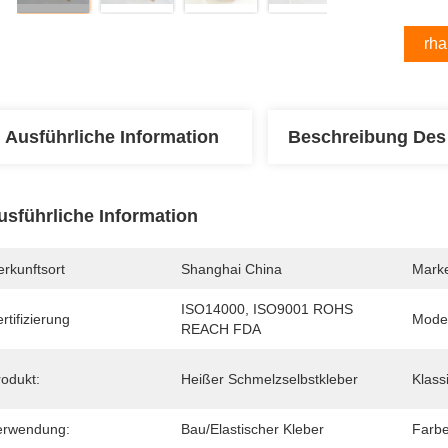
Erha
Ausführliche Information
Beschreibung Des
usführliche Information
rkunftsort
Shanghai China
Mark
ISO14000, ISO9001 ROHS 
rtifizierung
Mode
REACH FDA
rodukt:
Heißer Schmelzselbstkleber
Klassi
erwendung:
Bau/elastischer Kleber
Farbe