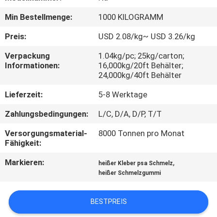
KONTAKT
Min Bestellmenge:
1000 KILOGRAMM
MIT
UNS
Preis:
USD 2.08/kg~ USD 3.26/kg
Verpackung
1.04kg/pc; 25kg/carton;
Informationen:
16,000kg/20ft Behälter;
NEUIGKEITEN
24,000kg/40ft Behälter
Lieferzeit:
5-8 Werktage
RECHTSSACHEN
Zahlungsbedingungen:
L/C, D/A, D/P, T/T
ANGEBOT
Versorgungsmaterial-
8000 Tonnen pro Monat
Fähigkeit:
ANFORDERN
Markieren:
,
heißer Kleber psa Schmelz
heißer Schmelzgummi
SITEMAP
BESTPREIS
DATENSCHUTZRICHTLINIE