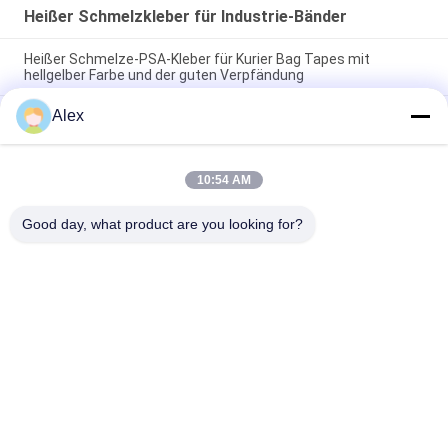
Heißer Schmelzkleber für Industrie-Bänder
Heißer Schmelze-PSA-Kleber für Kurier Bag Tapes mit
hellgelber Farbe und der guten Verpfändung
Alex
Hellgelber druckempfindlicher heißer Schmelzkleber für
industrielle Bandanwendungen
100% fester heißer Schmelzkleber-Kleber für doppeltes mit
10:54 AM
Seiten versehenes Lochstreifenband Schaum-Band-
Kraftpapiers
Good day, what product are you looking for?
Beliebte Kategorien
Alle
Heißer Schmelze-
Heißer 
PSA-Kleber
Schmelzselbstkleber
Psa-Selbstkleber
PSA-KLEBER
Heißer 
Heißer 