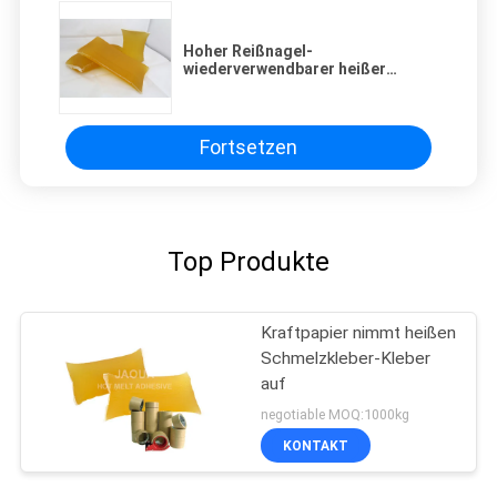
Hoher Reißnagel-
wiederverwendbarer heißer
Schmelzkleber-Kleber für
Kraftpapier-Schaum HDPE
Aluminiumband
Fortsetzen
Top Produkte
Kraftpapier nimmt heißen
Schmelzkleber-Kleber
auf
negotiable MOQ:1000kg
KONTAKT