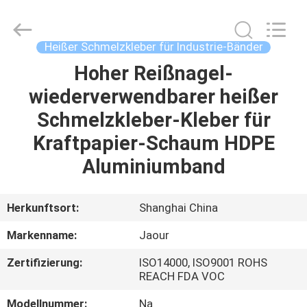
Shanghai
Jaour
Adhesive
Products
Co.,Ltd.
Heißer Schmelzkleber für Industrie-Bänder
All
Rights
Hoher Reißnagel-
HEIM
Reserved.
wiederverwendbarer heißer
PRODUKTE
Schmelzkleber-Kleber für
Kraftpapier-Schaum HDPE
ÜBER
Aluminiumband
UNS
Herkunftsort:
Shanghai China
WERKSBESICHTIGUNG
Markenname:
Jaour
Zertifizierung:
ISO14000, ISO9001 ROHS
QUALITÄTSKONTROLLE
REACH FDA VOC
Modellnummer:
Na