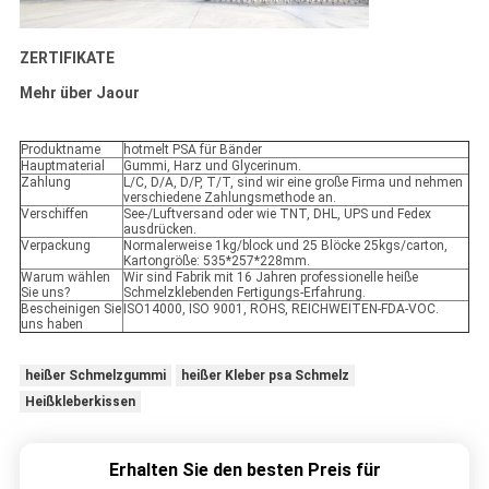
ZERTIFIKATE
Mehr über Jaour
Produktname
hotmelt PSA für Bänder
Hauptmaterial
Gummi, Harz und Glycerinum.
Zahlung
L/C, D/A, D/P, T/T, sind wir eine große Firma und nehmen
verschiedene Zahlungsmethode an.
Verschiffen
See-/Luftversand oder wie TNT, DHL, UPS und Fedex
ausdrücken.
Verpackung
Normalerweise 1kg/block und 25 Blöcke 25kgs/carton,
Kartongröße: 535*257*228mm.
Warum wählen
Wir sind Fabrik mit 16 Jahren professionelle heiße
Sie uns?
Schmelzklebenden Fertigungs-Erfahrung.
Bescheinigen Sie
ISO14000, ISO 9001, ROHS, REICHWEITEN-FDA-VOC.
uns haben
heißer Schmelzgummi
heißer Kleber psa Schmelz
Heißkleberkissen
Erhalten Sie den besten Preis für