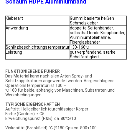
Schaum HDPE Aluminiumband
Kleberart
Gummi basierte heißen
Schmelzkleber
Anwendung
doppelte Seitenbänder,
selbsthaftende Kreppbänder,
Aluminiumfoliehähne,
Fiberglasbänder
Schlitzbeschichtungstemperatur
130-160℃
Leistung
gut verpfändend, starke
Schälfestigkeit
FUNKTIONIERENDE FÜHRER
Das Material kann nach allen Arten Spray- und
Schlitzapplikatoren angewendet werden. Vorgeschlagene
Operationstemperatur ist 130 –
℃ 160 für beide, abhängig von Maschinen, Substraten und
Werksbedingungen.
TYPISCHE EIGENSCHAFTEN
Auftritt: Hellgelber lichtdurchlässiger Körper
Farbe (Gardner): ≤ G5
Erweichungspunkt (R&B): ca. 80℃±10
Viskosität (Brookfield): ℃ @180 Cps ca. 800±100