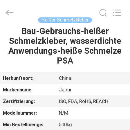
Shanghai
Jaour
Adhesive
Products
Co.,Ltd.
Heißer Schmelzkleber
All
Rights
Bau-Gebrauchs-heißer
HEIM
Reserved.
Schmelzkleber, wasserdichte
PRODUKTE
Anwendungs-heiße Schmelze
PSA
ÜBER
UNS
Herkunftsort:
China
Markenname:
Jaour
WERKSBESICHTIGUNG
Zertifizierung:
ISO, FDA, RoHS, REACH
QUALITÄTSKONTROLLE
Modellnummer:
N/M
Min Bestellmenge:
500kg