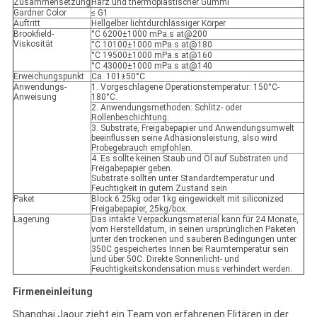
Zusammensetzung
Harz und thermoplastischer Gummi
Gardner Color
≤ G1
Auftritt
Hellgelber lichtdurchlässiger Körper
Brookfield-
°C 6200±1000 mPa.s at@200
Viskosität
°C 10100±1000 mPa.s at@180
°C 19500±1000 mPa.s at@160
°C 43000±1000 mPa.s at@140
Erweichungspunkt
Ca. 101±50°C
Anwendungs-
1. Vorgeschlagene Operationstemperatur: 150°C-
Anweisung
180°C.
2. Anwendungsmethoden: Schlitz- oder
Rollenbeschichtung.
3. Substrate, Freigabepapier und Anwendungsumwelt
beeinflussen seine Adhäsionsleistung, also wird
Probegebrauch empfohlen.
4. Es sollte keinen Staub und Öl auf Substraten und
Freigabepapier geben.
Substrate sollten unter Standardtemperatur und
Feuchtigkeit in gutem Zustand sein
Paket
Block 6.25kg oder 1kg eingewickelt mit siliconized
Freigabepapier, 25kg/box.
Lagerung
Das intakte Verpackungsmaterial kann für 24 Monate,
vom Herstelldatum, in seinen ursprünglichen Paketen
unter den trockenen und sauberen Bedingungen unter
350C gespeichertes Innen bei Raumtemperatur sein
und über 50C. Direkte Sonnenlicht- und
Feuchtigkeitskondensation muss verhindert werden.
Firmeneinleitung
Shanghai Jaour zieht ein Team von erfahrenen Elitären in der