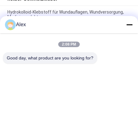
Hydrokolloid-Klebstoff für Wundauflagen, Wundversorgung,
Medizinprodukte
Alex
Schmelzklebstoff für medizinische Hydrokolloidverbände,
Wundpflaster
2:08 PM
Lösungsmittelfreier UV-härtbarer Schmelzklebstoff 100%
Feststoffgehalt Acrylchemie für medizinisches Klebeband
Good day, what product are you looking for?
Beliebte Kategorien
Alle
Heißer Schmelze-
Heißer 
PSA-Kleber
Schmelzselbstkleber
Psa-Selbstkleber
PSA-KLEBER
Heißer 
Heißer 
Schmelzkleber-
Schmelzkleber
Kleber