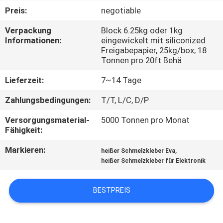
KONTAKT
Preis:
negotiable
MIT
Verpackung
Block 6.25kg oder 1kg
UNS
Informationen:
eingewickelt mit siliconized
Freigabepapier, 25kg/box; 18
Tonnen pro 20ft Behä
NEUIGKEITEN
Lieferzeit:
7~14 Tage
RECHTSSACHEN
Zahlungsbedingungen:
T/T, L/C, D/P
Versorgungsmaterial-
5000 Tonnen pro Monat
Fähigkeit:
ANGEBOT
ANFORDERN
Markieren:
,
heißer Schmelzkleber Eva
heißer Schmelzkleber für Elektronik
SITEMAP
BESTPREIS
DATENSCHUTZRICHTLINIE