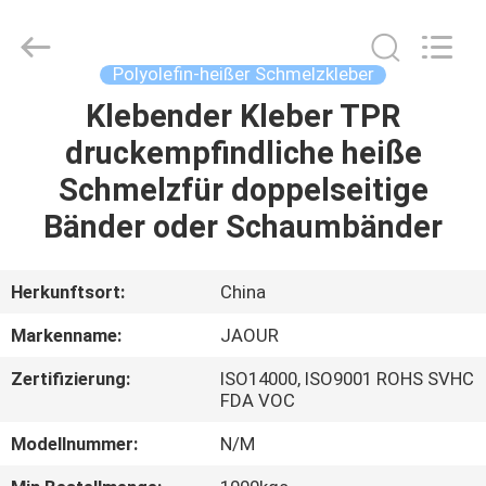
Shanghai
Jaour
Adhesive
Products
Co.,Ltd.
Polyolefin-heißer Schmelzkleber
All
Rights
Klebender Kleber TPR
HEIM
Reserved.
druckempfindliche heiße
PRODUKTE
Schmelzfür doppelseitige
Bänder oder Schaumbänder
ÜBER
UNS
Herkunftsort:
China
Markenname:
JAOUR
WERKSBESICHTIGUNG
Zertifizierung:
ISO14000, ISO9001 ROHS SVHC
FDA VOC
QUALITÄTSKONTROLLE
Modellnummer:
N/M