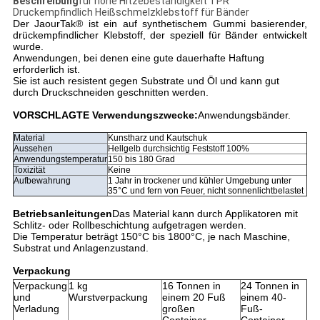
Beschreibung
für hohe Hitzebeständigkeit TPR
Druckempfindlich Heißschmelzklebstoff für Bänder
Der JaourTak® ist ein auf synthetischem Gummi basierender,
drückempfindlicher Klebstoff, der speziell für Bänder entwickelt
wurde.
Anwendungen, bei denen eine gute dauerhafte Haftung
erforderlich ist.
Sie ist auch resistent gegen Substrate und Öl und kann gut
durch Druckschneiden geschnitten werden.
VORSCHLAGTE Verwendungszwecke:
Anwendungsbänder.
Material
Kunstharz und Kautschuk
Aussehen
Hellgelb durchsichtig Feststoff 100%
Anwendungstemperatur
150 bis 180 Grad
Toxizität
Keine
Aufbewahrung
1 Jahr in trockener und kühler Umgebung unter
35°C und fern von Feuer, nicht sonnenlichtbelastet
Betriebsanleitungen
Das Material kann durch Applikatoren mit
Schlitz- oder Rollbeschichtung aufgetragen werden.
Die Temperatur beträgt 150°C bis 1800°C, je nach Maschine,
Substrat und Anlagenzustand.
Verpackung
Verpackung
1 kg
16 Tonnen in
24 Tonnen in
und
Wurstverpackung
einem 20 Fuß
einem 40-
Verladung
großen
Fuß-