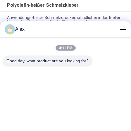
Polyolefin-heißer Schmelzkleber
Anwendungs-heiße Schmelzdruckempfindlicher industrieller
Kleber der elastischen Binde für Lochstreifen
Alex
Guter alternder Leistungs-heißer Schmelze-PSA-Kleber,
selbsthaftendes Kreppband-Druck aktivierte Kleber
4:11 PM
Hohes Altern-beständiger gelber transparenter heißer
Schmelze-PSA-Kleber für Bänder
Good day, what product are you looking for?
Beliebte Kategorien
Alle
Heißer Schmelze-
Heißer 
PSA-Kleber
Schmelzselbstkleber
Psa-Selbstkleber
PSA-KLEBER
Heißer 
Heißer 
Schmelzkleber-
Schmelzkleber