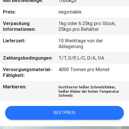
Min Bestellmenge:
1000kgs
KONTAKT
MIT
Preis:
negotiable
UNS
Verpackung
1kg oder 6.25kg pro Stück,
Informationen:
25kgs pro Behälter
NEUIGKEITEN
Lieferzeit:
10 Werktage von der
Ablagerung
RECHTSSACHEN
Zahlungsbedingungen:
T/T, D/P, L/C, D/A, OA
Versorgungsmaterial-
4000 Tonnen pro Monat
Fähigkeit:
ANGEBOT
ANFORDERN
Markieren:
,
hochfester heißer Schmelzkleber
heißer Kleber der hohen Temperatur
Schmelz
SITEMAP
BESTPREIS
DATENSCHUTZRICHTLINIE