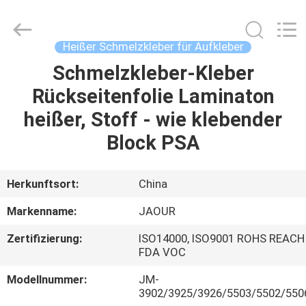
Shanghai
Jaour
Adhesive
Products
Co.,Ltd.
Heißer Schmelzkleber für Aufkleber
All
Rights
Schmelzkleber-Kleber
HEIM
Reserved.
Rückseitenfolie Laminaton
PRODUKTE
heißer, Stoff - wie klebender
Block PSA
ÜBER
UNS
Herkunftsort:
China
Markenname:
JAOUR
WERKSBESICHTIGUNG
Zertifizierung:
ISO14000, ISO9001 ROHS REACH
FDA VOC
QUALITÄTSKONTROLLE
Modellnummer:
JM-
3902/3925/3926/5503/5502/550