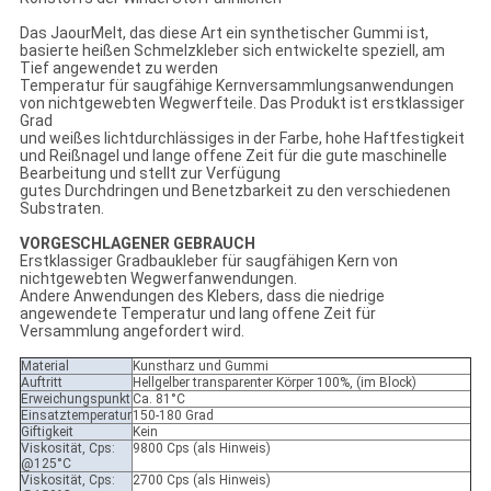
Das JaourMelt, das diese Art ein synthetischer Gummi ist,
basierte heißen Schmelzkleber sich entwickelte speziell, am
Tief angewendet zu werden
Temperatur für saugfähige Kernversammlungsanwendungen
von nichtgewebten Wegwerfteile. Das Produkt ist erstklassiger
Grad
und weißes lichtdurchlässiges in der Farbe, hohe Haftfestigkeit
und Reißnagel und lange offene Zeit für die gute maschinelle
Bearbeitung und stellt zur Verfügung
gutes Durchdringen und Benetzbarkeit zu den verschiedenen
Substraten.
VORGESCHLAGENER GEBRAUCH
Erstklassiger Gradbaukleber für saugfähigen Kern von
nichtgewebten Wegwerfanwendungen.
Andere Anwendungen des Klebers, dass die niedrige
angewendete Temperatur und lang offene Zeit für
Versammlung angefordert wird.
Material
Kunstharz und Gummi
Auftritt
Hellgelber transparenter Körper 100%, (im Block)
Erweichungspunkt
Ca. 81°C
Einsatztemperatur
150-180 Grad
Giftigkeit
Kein
Viskosität, Cps:
9800 Cps (als Hinweis)
@125°C
Viskosität, Cps:
2700 Cps (als Hinweis)