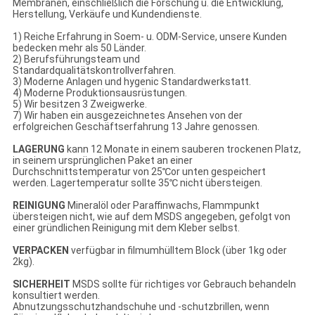
Membranen, einschließlich die Forschung u. die Entwicklung,
Herstellung, Verkäufe und Kundendienste.
1) Reiche Erfahrung in Soem- u. ODM-Service, unsere Kunden
bedecken mehr als 50 Länder.
2) Berufsführungsteam und
Standardqualitätskontrollverfahren.
3) Moderne Anlagen und hygenic Standardwerkstatt.
4) Moderne Produktionsausrüstungen.
5) Wir besitzen 3 Zweigwerke.
7) Wir haben ein ausgezeichnetes Ansehen von der
erfolgreichen Geschäftserfahrung 13 Jahre genossen.
LAGERUNG
kann 12 Monate in einem sauberen trockenen Platz,
in seinem ursprünglichen Paket an einer
Durchschnittstemperatur von 25℃or unten gespeichert
werden. Lagertemperatur sollte 35℃ nicht übersteigen.
REINIGUNG
Mineralöl oder Paraffinwachs, Flammpunkt
übersteigen nicht, wie auf dem MSDS angegeben, gefolgt von
einer gründlichen Reinigung mit dem Kleber selbst.
VERPACKEN
verfügbar in filmumhülltem Block (über 1kg oder
2kg).
SICHERHEIT
MSDS sollte für richtiges vor Gebrauch behandeln
konsultiert werden.
Abnutzungsschutzhandschuhe und -schutzbrillen, wenn