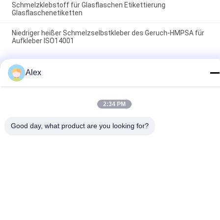
Schmelzklebstoff für Glasflaschen Etikettierung
Glasflaschenetiketten
Niedriger heißer Schmelzselbstkleber des Geruch-HMPSA für
Aufkleber ISO14001
Beliebte Kategorien
Alle
Alex
Heißer Schmelze-
Heißer 
2:34 PM
PSA-Kleber
Schmelzselbstkleber
Good day, what product are you looking for?
Psa-Selbstkleber
PSA-KLEBER
Heißer 
Heißer 
Schmelzkleber-
Schmelzkleber
Kleber
Heiße 
Heiße Schmelze PSA
Schmelzkautschukkleber