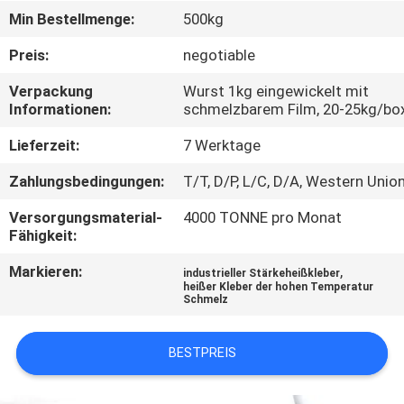
KONTAKT
Min Bestellmenge:
500kg
MIT
Preis:
negotiable
UNS
Verpackung
Wurst 1kg eingewickelt mit
Informationen:
schmelzbarem Film, 20-25kg/bo
NEUIGKEITEN
Lieferzeit:
7 Werktage
RECHTSSACHEN
Zahlungsbedingungen:
T/T, D/P, L/C, D/A, Western Unio
Versorgungsmaterial-
4000 TONNE pro Monat
Fähigkeit:
ANGEBOT
ANFORDERN
Markieren:
,
industrieller Stärkeheißkleber
heißer Kleber der hohen Temperatur
Schmelz
SITEMAP
BESTPREIS
DATENSCHUTZRICHTLINIE