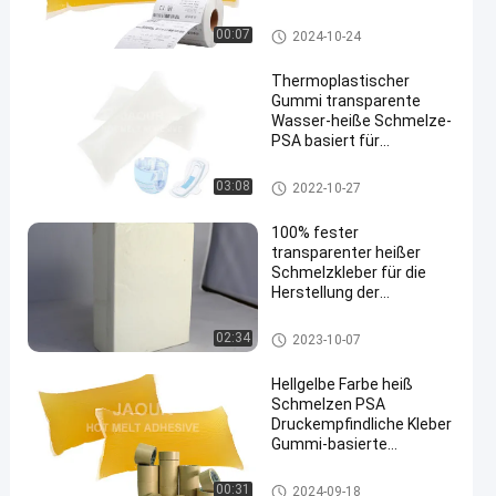
Psa-Selbstkleber
00:07
2024-10-24
Thermoplastischer
Gummi transparente
Wasser-heiße Schmelze-
PSA basiert für
nichtgewebte
Wegwerfhygiene
Psa-Selbstkleber
03:08
2022-10-27
100% fester
transparenter heißer
Schmelzkleber für die
Herstellung der
chirurgischen
nichtgewebten Band-
Psa-Selbstkleber
02:34
2023-10-07
Papierbehandlung
Hellgelbe Farbe heiß
Schmelzen PSA
Druckempfindliche Kleber
Gummi-basierte
Alterungsbeständigkeit
für Kraftpapierband
Psa-Selbstkleber
00:31
2024-09-18