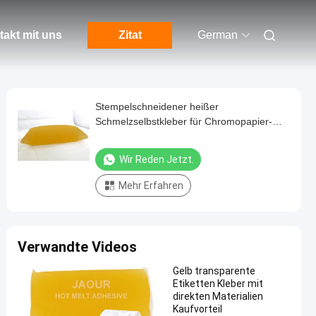
akt mit uns
Zitat
German
Stempelschneidener heißer
Schmelzselbstkleber für Chromopapier-
Aufkleber
Wir Reden Jetzt.
Mehr Erfahren
Verwandte Videos
Gelb transparente
Etiketten Kleber mit
direkten Materialien
Kaufvorteil